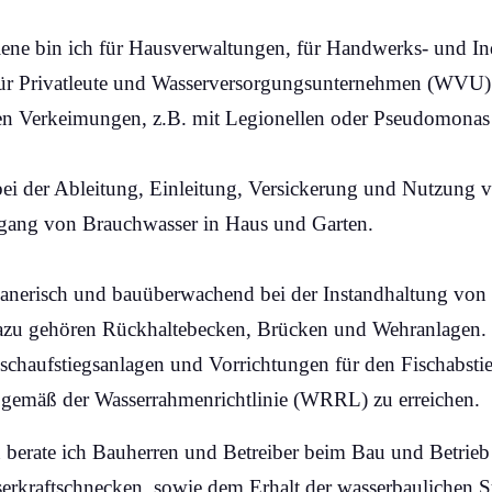
ene bin ich für Hausverwaltungen, für Handwerks- und Indu
für Privatleute und Wasserversorgungsunternehmen (WVU) 
en Verkeimungen, z.B. mit Legionellen oder Pseudomonas
 bei der Ableitung, Einleitung, Versickerung und Nutzung
ang von Brauchwasser in Haus und Garten.
lanerisch und bauüberwachend bei der Instandhaltung vo
Dazu gehören Rückhaltebecken, Brücken und Wehranlagen.
schaufstiegsanlagen und Vorrichtungen für den Fischabsti
gemäß der Wasserrahmenrichtlinie (WRRL) zu erreichen.
n berate ich Bauherren und Betreiber beim Bau und Betrie
erkraftschnecken, sowie dem Erhalt der wasserbaulichen S