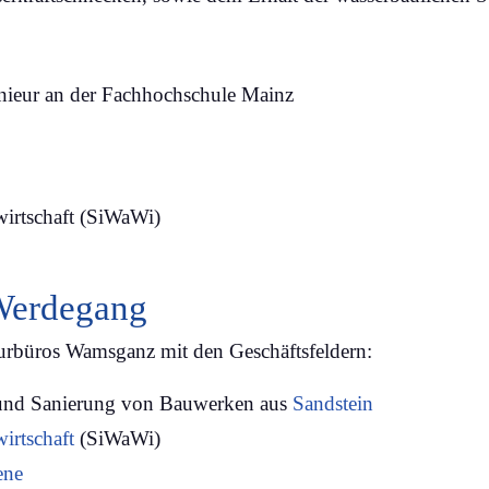
ieur an der Fachhochschule Mainz
irtschaft (SiWaWi)
 Werdegang
urbüros Wamsganz mit den Geschäftsfeldern:
nd Sanierung von Bauwerken aus
Sandstein
irtschaft
(SiWaWi)
ene