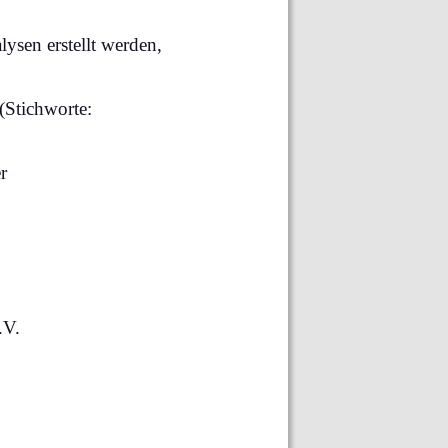
sen erstellt werden,
(Stichworte:
r
.V.