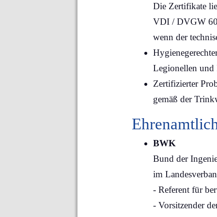
Die Zertifikate 
VDI / DVGW 6023
wenn der technis
Hygienegerechte
Legionellen und
Zertifizierter P
gemäß der Trink
Ehrenamtlic
BWK
Bund der Ingeni
im Landesverband
- Referent für be
- Vorsitzender de