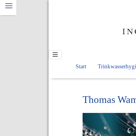
≡
Start
Trinkwasserhyg
Thomas Wams