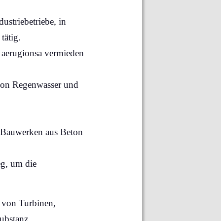
striebetriebe, in
tätig.
 aerugionsa vermieden
 von Regenwasser und
n Bauwerken aus Beton
eg, um die
b von Turbinen,
ubstanz.